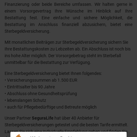
Finanzierung oder beide Bereiche umfassen. Wir halten gerne in
einem Vorsorgevertrag Ihre Wünsche im Hinblick auf Ihre
Bestattung fest. Eine einfache und sichere Möglichkeit, die
Bestattung im Anschluss finanziell abzusichern, bietet eine
Sterbegeldversicherung.
Mit monatlichen Beiträgen zur Sterbegeldversicherung sichern Sie
Ihre Bestattungskosten zu Lebzeiten ab. Ein Abschluss ist noch bis
ins hohe Alter möglich. Der Vorsorgebetrag steht im Sterbefall
unmittelbar für die Bestattung zur Verfügung.
Eine Sterbegeldversicherung bietet Ihnen folgendes:
• Versicherungssummen ab 1.500 EUR
• Eintrittsalter bis 90 Jahre
• Abschluss ohne Gesundheitsprüfung
• lebenslangen Schutz
• auch für Pflegebedürftige und Betreute möglich
Unser Partner
SeguraLife
hat über 40 Anbieter für
Sterbegeldversicherungen getestet und die besten Tarife ermittelt.
Lassen Sie sich eine individuelle Empfehlung geben und finden Sie