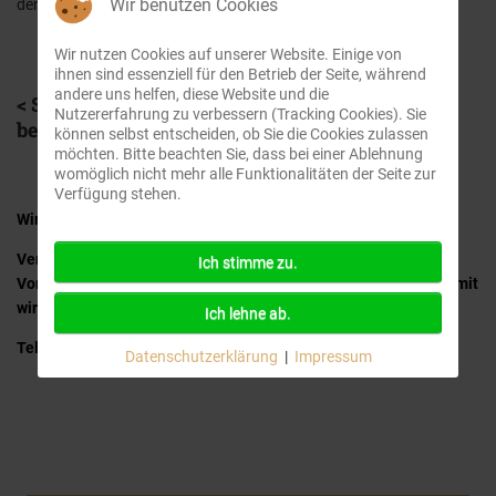
Wir benutzen Cookies
den besten Versicherer für sich.
Wir nutzen Cookies auf unserer Website. Einige von
ihnen sind essenziell für den Betrieb der Seite, während
andere uns helfen, diese Website und die
< Sterbegeldversicherung bei SeguraLife
Nutzererfahrung zu verbessern (Tracking Cookies). Sie
beantragen >
können selbst entscheiden, ob Sie die Cookies zulassen
möchten. Bitte beachten Sie, dass bei einer Ablehnung
womöglich nicht mehr alle Funktionalitäten der Seite zur
Verfügung stehen.
Wir beraten Sie gerne und unverbindlich.
Vereinbaren Sie einen Termin für ein kostenloses
Ich stimme zu.
Vorsorgegespräch bei uns im Büro oder bei Ihnen zu Hause, damit
wir Ihnen detaillierte Informationen geben können.
Ich lehne ab.
Telefon:
+49 (0)30 499 180 60
Datenschutzerklärung
|
Impressum