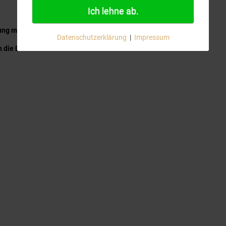
Ich lehne ab.
ung mit von Ihnen ausgewählten Kerzen und Leuchten,
Datenschutzerklärung
|
Impressum
 die Dekoration der Trauerhalle.