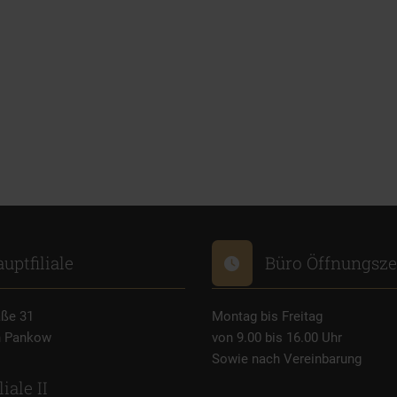
uptfiliale
Büro Öffnungsze
aße 31
Montag bis Freitag
n Pankow
von 9.00 bis 16.00 Uhr
Sowie nach Vereinbarung
liale II