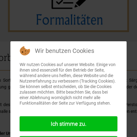
Wir benutzen Cookies
orbenen fest im Blick
Wir nutzen Cookies auf unserer Website. Einige von
ihnen sind essenziell für den Betrieb der Seite,
während andere uns helfen, diese Website und die
 das Sortiment unseres qualitativ hochwertigen Bestattungsbedarfs: S
Nutzererfahrung zu verbessern (Tracking Cookies).
Sie können selbst entscheiden, ob Sie die Cookies
tung gefunden werden. Bei der individuellen Auswahl des Sarges oder de
zulassen möchten. Bitte beachten Sie, dass bei
einer Ablehnung womöglich nicht mehr alle
Funktionalitäten der Seite zur Verfügung stehen.
keit des Verstorbenen und seiner Angehörigen. Wir möchten jeden Verst
alle sollte deshalb seinem Wesen und seinen persönlichen Wünschen en
Ich stimme zu.
er Urne,