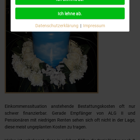
Ich lehne ab.
Datenschutzerklärung
|
Impressum
Einkommenssituation anstehende Bestattungskosten oft nur
schwer finanzierbar. Gerade Empfänger von ALG II und
Pensionären mit niedrigen Renten sehen sich oft nicht in der Lage,
diese meist ungeplanten Kosten zu tragen.