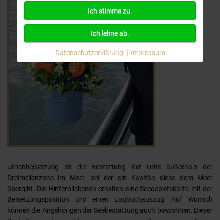
Ich stimme zu.
Ich lehne ab.
Datenschutzerklärung
|
Impressum
Urnenbeisetzung ist die Bestattung der Urne außerhalb der
Dreimeilenzone im Meer, bei der ein Kapitän diese dem Meer
übergibt. Die Hinterbliebenen erhalten eine Seegebietskarte mit der
Beisetzungsposition und einen Logbuchauszug. Auf Wunsch
können die Angehörigen der Seebestattung auch beiwohnen.
Dieser