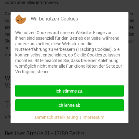
vorab über alles informieren.
Gerne sprechen wir persönlich mit Ihnen und beraten Sie bei einem
Wir benutzen Cookies
kostenlosen Hausbesuch oder in unseren Büros. Wir bieten Ihnen
eine umfassende fachliche Beratung und eine persönliche,
Wir nutzen Cookies auf unserer Website. Einige von
individuelle Betreuung vor, im und nach dem Trauerfall an. Stellen
ihnen sind essenziell für den Betrieb der Seite, während
Sie mit uns die Bestattung ganz nach Ihren Wünschen individuell
andere uns helfen, diese Website und die
aus unserem reichhaltigen Angebot zusammen.
Nutzererfahrung zu verbessern (Tracking Cookies). Sie
Und das alles immer zu fairen Preisen.
können selbst entscheiden, ob Sie die Cookies zulassen
möchten. Bitte beachten Sie, dass bei einer Ablehnung
womöglich nicht mehr alle Funktionalitäten der Seite zur
Verfügung stehen.
Wir stehen Ihnen immer Rund um die Uhr zur
Verfügung.
Ich stimme zu.
Telefon: 030 499 180 60
Ich lehne ab.
Unsere Büros finden Sie in Berlin
Pankow
Datenschutzerklärung
|
Impressum
Berliner Straße 31 - 13189 Berlin